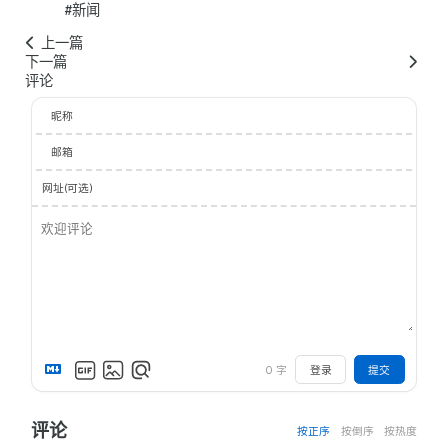
#新闻
上一篇
下一篇
评论
昵称
邮箱
网址(可选)
0
字
登录
提交
评论
按正序
按倒序
按热度