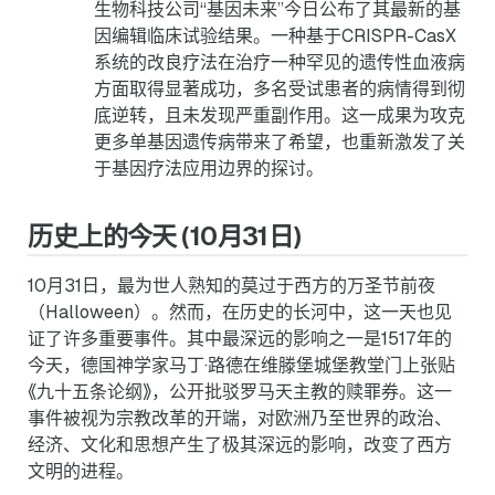
生物科技公司“基因未来”今日公布了其最新的基
因编辑临床试验结果。一种基于CRISPR-CasX
系统的改良疗法在治疗一种罕见的遗传性血液病
方面取得显著成功，多名受试患者的病情得到彻
底逆转，且未发现严重副作用。这一成果为攻克
更多单基因遗传病带来了希望，也重新激发了关
于基因疗法应用边界的探讨。
历史上的今天 (10月31日)
10月31日，最为世人熟知的莫过于西方的万圣节前夜
（Halloween）。然而，在历史的长河中，这一天也见
证了许多重要事件。其中最深远的影响之一是1517年的
今天，德国神学家马丁·路德在维滕堡城堡教堂门上张贴
《九十五条论纲》，公开批驳罗马天主教的赎罪券。这一
事件被视为宗教改革的开端，对欧洲乃至世界的政治、
经济、文化和思想产生了极其深远的影响，改变了西方
文明的进程。